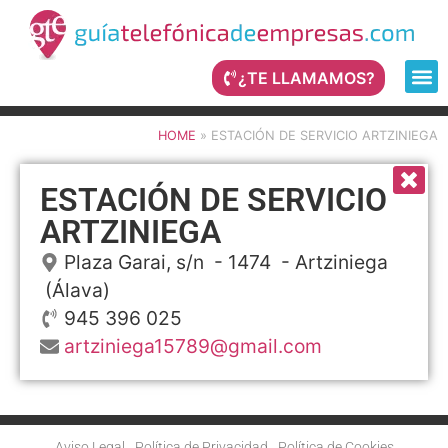
¿TE LLAMAMOS?
HOME
»
ESTACIÓN DE SERVICIO ARTZINIEGA
ESTACIÓN DE SERVICIO
ARTZINIEGA
Plaza Garai, s/n
- 1474 -
Artziniega
(Álava)
945 396 025
artziniega15789@gmail.com
Aviso Legal
Política de Privacidad
Política de Cookies