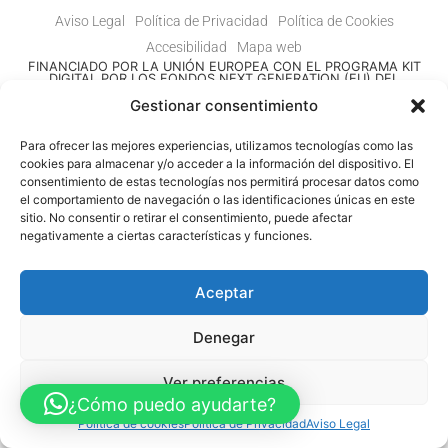
Aviso Legal
Política de Privacidad
Política de Cookies
Accesibilidad
Mapa web
FINANCIADO POR LA UNIÓN EUROPEA CON EL PROGRAMA KIT
DIGITAL POR LOS FONDOS NEXT GENERATION (EU) DEL
MECANISMO DE RECUPERACIÓN Y RESILENCIA
Gestionar consentimiento
© Guia Telefónica de Empresas – Todos los derechos reservados.
Para ofrecer las mejores experiencias, utilizamos tecnologías como las
cookies para almacenar y/o acceder a la información del dispositivo. El
consentimiento de estas tecnologías nos permitirá procesar datos como
el comportamiento de navegación o las identificaciones únicas en este
sitio. No consentir o retirar el consentimiento, puede afectar
negativamente a ciertas características y funciones.
Aceptar
Denegar
Ver preferencias
¿Cómo puedo ayudarte?
Política de cookies
Política de Privacidad
Aviso Legal