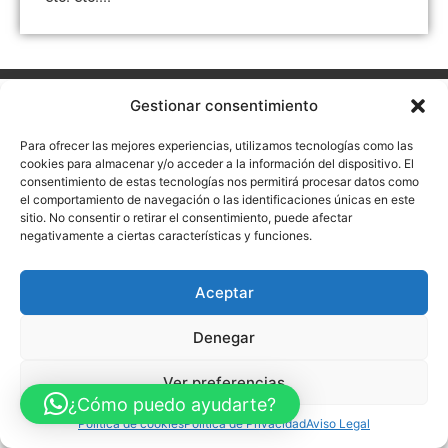
Aviso Legal
Política de Privacidad
Política de Cookies
Gestionar consentimiento
Accesibilidad
Mapa web
Para ofrecer las mejores experiencias, utilizamos tecnologías como las
FINANCIADO POR LA UNIÓN EUROPEA CON EL PROGRAMA KIT
DIGITAL POR LOS FONDOS NEXT GENERATION (EU) DEL
cookies para almacenar y/o acceder a la información del dispositivo. El
MECANISMO DE RECUPERACIÓN Y RESILENCIA
consentimiento de estas tecnologías nos permitirá procesar datos como
el comportamiento de navegación o las identificaciones únicas en este
© Guia Telefónica de Empresas – Todos los derechos reservados.
sitio. No consentir o retirar el consentimiento, puede afectar
negativamente a ciertas características y funciones.
Aceptar
Denegar
Ver preferencias
¿Cómo puedo ayudarte?
Política de cookies
Política de Privacidad
Aviso Legal