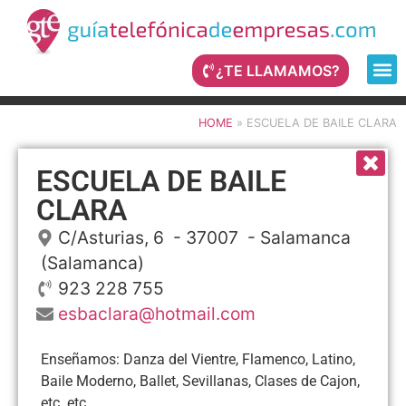
¿TE LLAMAMOS?
HOME
»
ESCUELA DE BAILE CLARA
ESCUELA DE BAILE
CLARA
C/Asturias, 6
- 37007 -
Salamanca
(Salamanca)
923 228 755
esbaclara@hotmail.com
Enseñamos: Danza del Vientre, Flamenco, Latino,
Baile Moderno, Ballet, Sevillanas, Clases de Cajon,
etc. etc....