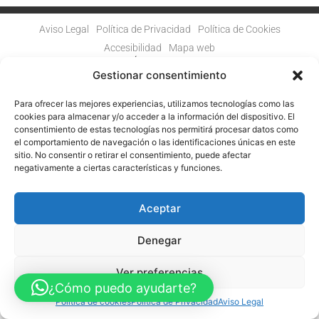
Aviso Legal
Política de Privacidad
Política de Cookies
Accesibilidad
Mapa web
FINANCIADO POR LA UNIÓN EUROPEA CON EL PROGRAMA KIT
DIGITAL POR LOS FONDOS NEXT GENERATION (EU) DEL
Gestionar consentimiento
MECANISMO DE RECUPERACIÓN Y RESILENCIA
Para ofrecer las mejores experiencias, utilizamos tecnologías como las
© Guia Telefónica de Empresas – Todos los derechos reservados.
cookies para almacenar y/o acceder a la información del dispositivo. El
consentimiento de estas tecnologías nos permitirá procesar datos como
el comportamiento de navegación o las identificaciones únicas en este
sitio. No consentir o retirar el consentimiento, puede afectar
negativamente a ciertas características y funciones.
Aceptar
Denegar
Ver preferencias
¿Cómo puedo ayudarte?
Política de cookies
Política de Privacidad
Aviso Legal