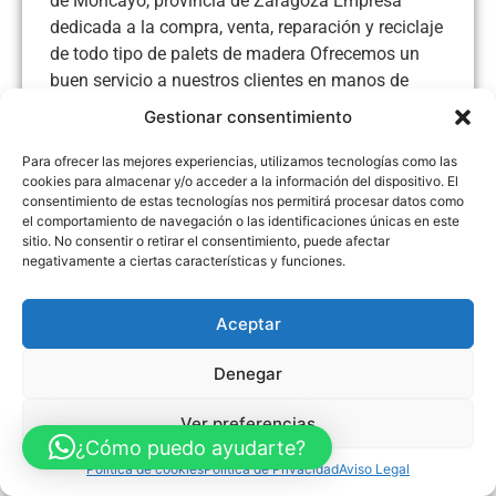
de Moncayo, provincia de Zaragoza Empresa
dedicada a la compra, venta, reparación y reciclaje
de todo tipo de palets de madera Ofrecemos un
buen servicio a nuestros clientes en manos de
profesionales del sector Contamos con mas de 20
Gestionar consentimiento
años de experiencia y llegamos a las provincias de
Soria, Tarazona y Zaragoza Horario de 8:00-13:30
Para ofrecer las mejores experiencias, utilizamos tecnologías como las
cookies para almacenar y/o acceder a la información del dispositivo. El
y de 15:00-20:00
consentimiento de estas tecnologías nos permitirá procesar datos como
el comportamiento de navegación o las identificaciones únicas en este
sitio. No consentir o retirar el consentimiento, puede afectar
negativamente a ciertas características y funciones.
Aviso Legal
Política de Privacidad
Política de Cookies
Aceptar
Accesibilidad
Mapa web
FINANCIADO POR LA UNIÓN EUROPEA CON EL PROGRAMA KIT
DIGITAL POR LOS FONDOS NEXT GENERATION (EU) DEL
Denegar
MECANISMO DE RECUPERACIÓN Y RESILENCIA
Ver preferencias
© Guia Telefónica de Empresas – Todos los derechos reservados.
¿Cómo puedo ayudarte?
Política de cookies
Política de Privacidad
Aviso Legal