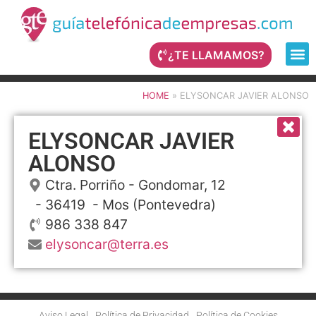
¿TE LLAMAMOS?
HOME
»
ELYSONCAR JAVIER ALONSO
ELYSONCAR JAVIER
ALONSO
Ctra. Porriño - Gondomar, 12
- 36419 -
Mos
(Pontevedra)
986 338 847
elysoncar@terra.es
Aviso Legal
Política de Privacidad
Política de Cookies