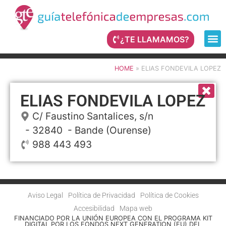
¿TE LLAMAMOS?
HOME
»
ELIAS FONDEVILA LOPEZ
ELIAS FONDEVILA LOPEZ
C/ Faustino Santalices, s/n
- 32840 -
Bande
(Ourense)
988 443 493
Aviso Legal
Política de Privacidad
Política de Cookies
Accesibilidad
Mapa web
FINANCIADO POR LA UNIÓN EUROPEA CON EL PROGRAMA KIT
DIGITAL POR LOS FONDOS NEXT GENERATION (EU) DEL