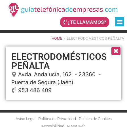
¿TE LLAMAMOS?
HOME
»
ELECTRODOMÉSTICOS PEÑALTA
ELECTRODOMÉSTICOS
PEÑALTA
Avda. Andalucía, 162
- 23360 -
Puerta de Segura
(Jaén)
953 486 409
Aviso Legal
Política de Privacidad
Política de Cookies
Accesibilidad
Mapa web