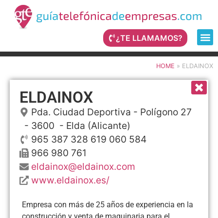
¿TE LLAMAMOS?
HOME
»
ELDAINOX
ELDAINOX
Pda. Ciudad Deportiva - Polígono 27
- 3600 -
Elda
(Alicante)
965 387 328 619 060 584
966 980 761
eldainox@eldainox.com
www.eldainox.es/
Empresa con más de 25 años de experiencia en la
construcción y venta de maquinaria para el