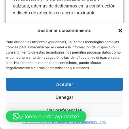
calzado, además de dedicarnos en la construcción
y diseño de artículos en acero inoxidable.
Gestionar consentimiento
Para ofrecer las mejores experiencias, utilizamos tecnologías como las
Aviso Legal
Política de Privacidad
Política de Cookies
cookies para almacenar y/o acceder a la información del dispositivo. El
Accesibilidad
Mapa web
consentimiento de estas tecnologías nos permitirá procesar datos como
FINANCIADO POR LA UNIÓN EUROPEA CON EL PROGRAMA KIT
el comportamiento de navegación o las identificaciones únicas en este
DIGITAL POR LOS FONDOS NEXT GENERATION (EU) DEL
sitio. No consentir o retirar el consentimiento, puede afectar
MECANISMO DE RECUPERACIÓN Y RESILENCIA
negativamente a ciertas características y funciones.
© Guia Telefónica de Empresas – Todos los derechos reservados.
Aceptar
Denegar
Ver preferencias
¿Cómo puedo ayudarte?
Política de cookies
Política de Privacidad
Aviso Legal