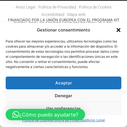
Aviso Legal
Política de Privacidad
Política de Cookies
Accesibilidad
Mapa web
FINANCIADO POR LA UNIÓN EUROPEA CON EL PROGRAMA KIT
DIGITAL POR LOS FONDOS NEXT GENERATION (EU) DEL
MECANISMO DE RECUPERACIÓN Y RESILENCIA
Gestionar consentimiento
© Guia Telefónica de Empresas – Todos los derechos reservados.
Para ofrecer las mejores experiencias, utilizamos tecnologías como las
cookies para almacenar y/o acceder a la información del dispositivo. El
consentimiento de estas tecnologías nos permitirá procesar datos como
el comportamiento de navegación o las identificaciones únicas en este
sitio. No consentir o retirar el consentimiento, puede afectar
negativamente a ciertas características y funciones.
Aceptar
Denegar
Ver preferencias
¿Cómo puedo ayudarte?
Política de cookies
Política de Privacidad
Aviso Legal