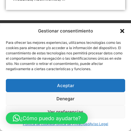
Aviso Legal
Política de Privacidad
Política de Cookies
Gestionar consentimiento
Accesibilidad
Mapa web
Para ofrecer las mejores experiencias, utilizamos tecnologías como las
FINANCIADO POR LA UNIÓN EUROPEA CON EL PROGRAMA KIT
DIGITAL POR LOS FONDOS NEXT GENERATION (EU) DEL
cookies para almacenar y/o acceder a la información del dispositivo. El
MECANISMO DE RECUPERACIÓN Y RESILENCIA
consentimiento de estas tecnologías nos permitirá procesar datos como
el comportamiento de navegación o las identificaciones únicas en este
© Guia Telefónica de Empresas – Todos los derechos reservados.
sitio. No consentir o retirar el consentimiento, puede afectar
negativamente a ciertas características y funciones.
Aceptar
Denegar
Ver preferencias
¿Cómo puedo ayudarte?
Política de cookies
Política de Privacidad
Aviso Legal