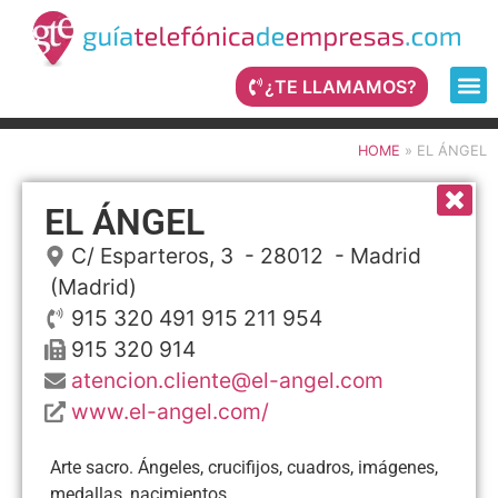
¿TE LLAMAMOS?
HOME
»
EL ÁNGEL
EL ÁNGEL
C/ Esparteros, 3
- 28012 -
Madrid
(Madrid)
915 320 491 915 211 954
915 320 914
atencion.cliente@el-angel.com
www.el-angel.com/
Arte sacro. Ángeles, crucifijos, cuadros, imágenes,
medallas, nacimientos, ...