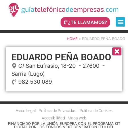
¿TE LLAMAMOS?
HOME
»
EDUARDO PEÑA BOADO
EDUARDO PEÑA BOADO
C/ San Eufrasio, 18-20
- 27600 -
Sarria
(Lugo)
982 530 089
Aviso Legal
Política de Privacidad
Política de Cookies
Accesibilidad
Mapa web
FINANCIADO POR LA UNIÓN EUROPEA CON EL PROGRAMA KIT
DIGITAL POR LOS FONDOS NEXT GENERATION (EU) DEL