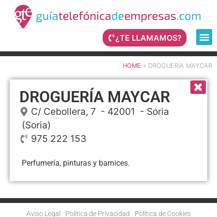
¿TE LLAMAMOS?
HOME
»
DROGUERÍA MAYCAR
DROGUERÍA MAYCAR
C/ Cebollera, 7
- 42001 -
Soria
(Soria)
975 222 153
Perfumería, pinturas y barnices.
Aviso Legal
Política de Privacidad
Política de Cookies