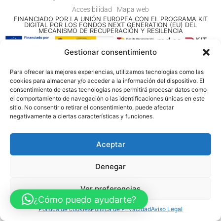
Accesibilidad
Mapa web
FINANCIADO POR LA UNIÓN EUROPEA CON EL PROGRAMA KIT
DIGITAL POR LOS FONDOS NEXT GENERATION (EU) DEL
MECANISMO DE RECUPERACIÓN Y RESILENCIA
Gestionar consentimiento
© Guia Telefónica de Empresas – Todos los derechos reservados.
Para ofrecer las mejores experiencias, utilizamos tecnologías como las
cookies para almacenar y/o acceder a la información del dispositivo. El
consentimiento de estas tecnologías nos permitirá procesar datos como
el comportamiento de navegación o las identificaciones únicas en este
sitio. No consentir o retirar el consentimiento, puede afectar
negativamente a ciertas características y funciones.
Aceptar
Denegar
Ver preferencias
¿Cómo puedo ayudarte?
Política de cookies
Política de Privacidad
Aviso Legal