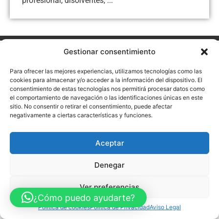
profesional, disolventes, ...
Gestionar consentimiento
Aviso Legal
Política de Privacidad
Política de Cookies
Accesibilidad
Mapa web
Para ofrecer las mejores experiencias, utilizamos tecnologías como las
FINANCIADO POR LA UNIÓN EUROPEA CON EL PROGRAMA KIT
DIGITAL POR LOS FONDOS NEXT GENERATION (EU) DEL
cookies para almacenar y/o acceder a la información del dispositivo. El
MECANISMO DE RECUPERACIÓN Y RESILENCIA
consentimiento de estas tecnologías nos permitirá procesar datos como
el comportamiento de navegación o las identificaciones únicas en este
sitio. No consentir o retirar el consentimiento, puede afectar
© Guia Telefónica de Empresas – Todos los derechos reservados.
negativamente a ciertas características y funciones.
Aceptar
Denegar
Ver preferencias
¿Cómo puedo ayudarte?
Política de cookies
Política de Privacidad
Aviso Legal