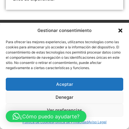
Aviso Legal
Política de Privacidad
Política de Cookies
Gestionar consentimiento
Accesibilidad
Mapa web
Para ofrecer las mejores experiencias, utilizamos tecnologías como las
FINANCIADO POR LA UNIÓN EUROPEA CON EL PROGRAMA KIT
DIGITAL POR LOS FONDOS NEXT GENERATION (EU) DEL
cookies para almacenar y/o acceder a la información del dispositivo. El
MECANISMO DE RECUPERACIÓN Y RESILENCIA
consentimiento de estas tecnologías nos permitirá procesar datos como
el comportamiento de navegación o las identificaciones únicas en este
© Guia Telefónica de Empresas – Todos los derechos reservados.
sitio. No consentir o retirar el consentimiento, puede afectar
negativamente a ciertas características y funciones.
Aceptar
Denegar
Ver preferencias
¿Cómo puedo ayudarte?
Política de cookies
Política de Privacidad
Aviso Legal