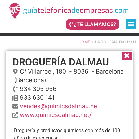
¿TE LLAMAMOS?
HOME
»
DROGUERÍA DALMAU
DROGUERÍA DALMAU
C/ Villarroel, 180
- 8036 -
Barcelona
(Barcelona)
934 305 956
933 630 141
vendes@quimicsdalmau.net
www.quimicsdalmau.net/
Droguería y productos químicos con más de 100
años de experiencia.