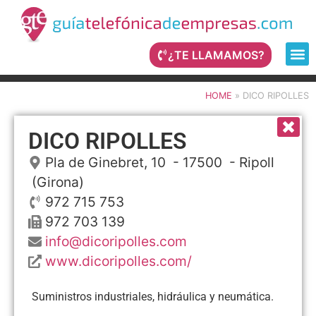
¿TE LLAMAMOS?
HOME
»
DICO RIPOLLES
DICO RIPOLLES
Pla de Ginebret, 10
- 17500 -
Ripoll
(Girona)
972 715 753
972 703 139
info@dicoripolles.com
www.dicoripolles.com/
Suministros industriales, hidráulica y neumática.