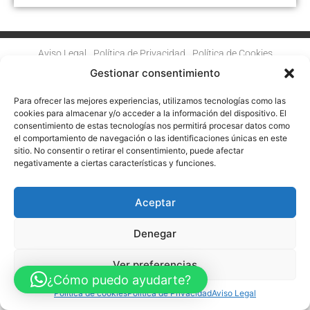
Aviso Legal
Política de Privacidad
Política de Cookies
Accesibilidad
Mapa web
Gestionar consentimiento
FINANCIADO POR LA UNIÓN EUROPEA CON EL PROGRAMA KIT
DIGITAL POR LOS FONDOS NEXT GENERATION (EU) DEL
Para ofrecer las mejores experiencias, utilizamos tecnologías como las
MECANISMO DE RECUPERACIÓN Y RESILENCIA
cookies para almacenar y/o acceder a la información del dispositivo. El
consentimiento de estas tecnologías nos permitirá procesar datos como
© Guia Telefónica de Empresas – Todos los derechos reservados.
el comportamiento de navegación o las identificaciones únicas en este
sitio. No consentir o retirar el consentimiento, puede afectar
negativamente a ciertas características y funciones.
Aceptar
Denegar
Ver preferencias
¿Cómo puedo ayudarte?
Política de cookies
Política de Privacidad
Aviso Legal