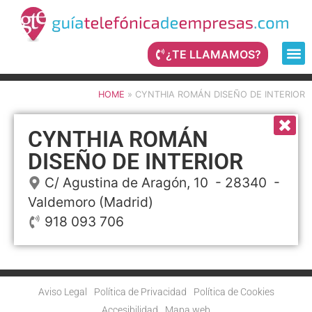
¿TE LLAMAMOS?
HOME
»
CYNTHIA ROMÁN DISEÑO DE INTERIOR
CYNTHIA ROMÁN
DISEÑO DE INTERIOR
C/ Agustina de Aragón, 10
- 28340 -
Valdemoro
(Madrid)
918 093 706
Aviso Legal
Política de Privacidad
Política de Cookies
Accesibilidad
Mapa web