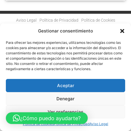
Aviso Legal
Política de Privacidad
Política de Cookies
Accesibilidad
Mapa web
Gestionar consentimiento
FINANCIADO POR LA UNIÓN EUROPEA CON EL PROGRAMA KIT
DIGITAL POR LOS FONDOS NEXT GENERATION (EU) DEL
MECANISMO DE RECUPERACIÓN Y RESILENCIA
Para ofrecer las mejores experiencias, utilizamos tecnologías como las
cookies para almacenar y/o acceder a la información del dispositivo. El
consentimiento de estas tecnologías nos permitirá procesar datos como
© Guia Telefónica de Empresas – Todos los derechos reservados.
el comportamiento de navegación o las identificaciones únicas en este
sitio. No consentir o retirar el consentimiento, puede afectar
negativamente a ciertas características y funciones.
Aceptar
Denegar
Ver preferencias
¿Cómo puedo ayudarte?
Política de cookies
Política de Privacidad
Aviso Legal