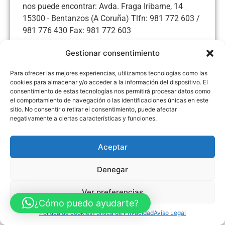
nos puede encontrar: Avda. Fraga Iribarne, 14
15300 - Bentanzos (A Coruña) Tlfn: 981 772 603 /
981 776 430 Fax: 981 772 603
Gestionar consentimiento
Para ofrecer las mejores experiencias, utilizamos tecnologías como las
cookies para almacenar y/o acceder a la información del dispositivo. El
Aviso Legal
Política de Privacidad
Política de Cookies
consentimiento de estas tecnologías nos permitirá procesar datos como
Accesibilidad
Mapa web
el comportamiento de navegación o las identificaciones únicas en este
FINANCIADO POR LA UNIÓN EUROPEA CON EL PROGRAMA KIT
sitio. No consentir o retirar el consentimiento, puede afectar
DIGITAL POR LOS FONDOS NEXT GENERATION (EU) DEL
MECANISMO DE RECUPERACIÓN Y RESILENCIA
negativamente a ciertas características y funciones.
© Guia Telefónica de Empresas – Todos los derechos reservados.
Aceptar
Denegar
Ver preferencias
¿Cómo puedo ayudarte?
Política de cookies
Política de Privacidad
Aviso Legal