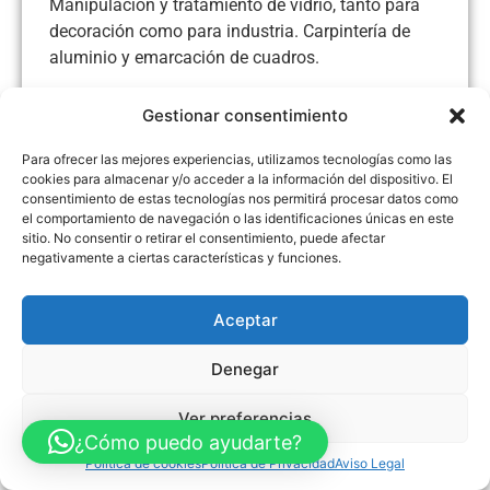
Manipulación y tratamiento de vidrio, tanto para
decoración como para industria. Carpintería de
aluminio y emarcación de cuadros.
Gestionar consentimiento
Para ofrecer las mejores experiencias, utilizamos tecnologías como las
Aviso Legal
Política de Privacidad
Política de Cookies
cookies para almacenar y/o acceder a la información del dispositivo. El
consentimiento de estas tecnologías nos permitirá procesar datos como
Accesibilidad
Mapa web
el comportamiento de navegación o las identificaciones únicas en este
FINANCIADO POR LA UNIÓN EUROPEA CON EL PROGRAMA KIT
DIGITAL POR LOS FONDOS NEXT GENERATION (EU) DEL
sitio. No consentir o retirar el consentimiento, puede afectar
MECANISMO DE RECUPERACIÓN Y RESILENCIA
negativamente a ciertas características y funciones.
© Guia Telefónica de Empresas – Todos los derechos reservados.
Aceptar
Denegar
Ver preferencias
¿Cómo puedo ayudarte?
Política de cookies
Política de Privacidad
Aviso Legal