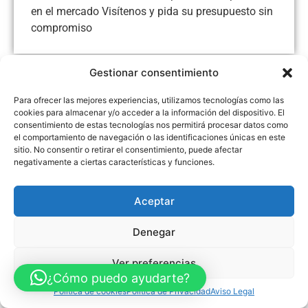
en el mercado Visítenos y pida su presupuesto sin
compromiso
Gestionar consentimiento
Aviso Legal
Política de Privacidad
Política de Cookies
Para ofrecer las mejores experiencias, utilizamos tecnologías como las
cookies para almacenar y/o acceder a la información del dispositivo. El
Accesibilidad
Mapa web
consentimiento de estas tecnologías nos permitirá procesar datos como
FINANCIADO POR LA UNIÓN EUROPEA CON EL PROGRAMA KIT
el comportamiento de navegación o las identificaciones únicas en este
DIGITAL POR LOS FONDOS NEXT GENERATION (EU) DEL
MECANISMO DE RECUPERACIÓN Y RESILENCIA
sitio. No consentir o retirar el consentimiento, puede afectar
negativamente a ciertas características y funciones.
© Guia Telefónica de Empresas – Todos los derechos reservados.
Aceptar
Denegar
Ver preferencias
¿Cómo puedo ayudarte?
Política de cookies
Política de Privacidad
Aviso Legal