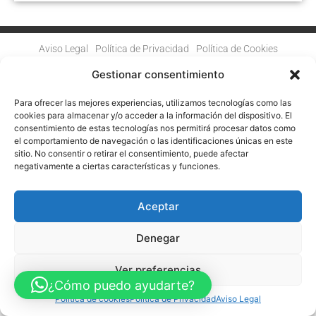
Aviso Legal
Política de Privacidad
Política de Cookies
Accesibilidad
Mapa web
Gestionar consentimiento
FINANCIADO POR LA UNIÓN EUROPEA CON EL PROGRAMA KIT
DIGITAL POR LOS FONDOS NEXT GENERATION (EU) DEL
MECANISMO DE RECUPERACIÓN Y RESILENCIA
Para ofrecer las mejores experiencias, utilizamos tecnologías como las
cookies para almacenar y/o acceder a la información del dispositivo. El
consentimiento de estas tecnologías nos permitirá procesar datos como
© Guia Telefónica de Empresas – Todos los derechos reservados.
el comportamiento de navegación o las identificaciones únicas en este
sitio. No consentir o retirar el consentimiento, puede afectar
negativamente a ciertas características y funciones.
Aceptar
Denegar
Ver preferencias
¿Cómo puedo ayudarte?
Política de cookies
Política de Privacidad
Aviso Legal