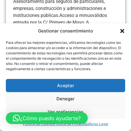
Asesoramiento para seguros de particulares,
empresas, construcción y administraciones e
instituciones públicas.Acceso a minusválidos
entrada por la C/ Primero de Mayo, 6.
Gestionar consentimiento
Para ofrecer las mejores experiencias, utilizamos tecnologías como las
cookies para almacenar y/o acceder a la información del dispositivo. El
Aviso Legal
Política de Privacidad
Política de Cookies
consentimiento de estas tecnologías nos permitirá procesar datos como
el comportamiento de navegación o las identificaciones únicas en este
Accesibilidad
Mapa web
sitio. No consentir o retirar el consentimiento, puede afectar
FINANCIADO POR LA UNIÓN EUROPEA CON EL PROGRAMA KIT
negativamente a ciertas características y funciones.
DIGITAL POR LOS FONDOS NEXT GENERATION (EU) DEL
MECANISMO DE RECUPERACIÓN Y RESILENCIA
Aceptar
© Guia Telefónica de Empresas – Todos los derechos reservados.
Denegar
Ver preferencias
¿Cómo puedo ayudarte?
Política de cookies
Política de Privacidad
Aviso Legal