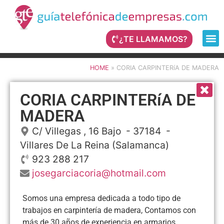
¿TE LLAMAMOS?
HOME
»
CORIA CARPINTERíA DE MADERA
CORIA CARPINTERíA DE
MADERA
C/ Villegas , 16 Bajo
- 37184 -
Villares De La Reina
(Salamanca)
923 288 217
josegarciacoria@hotmail.com
Somos una empresa dedicada a todo tipo de
trabajos en carpintería de madera, Contamos con
más de 30 años de experiencia en armarios,