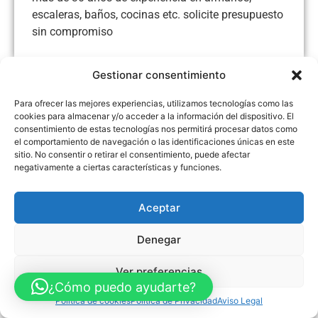
escaleras, baños, cocinas etc. solicite presupuesto
sin compromiso
Gestionar consentimiento
Para ofrecer las mejores experiencias, utilizamos tecnologías como las
Aviso Legal
Política de Privacidad
Política de Cookies
cookies para almacenar y/o acceder a la información del dispositivo. El
Accesibilidad
Mapa web
consentimiento de estas tecnologías nos permitirá procesar datos como
FINANCIADO POR LA UNIÓN EUROPEA CON EL PROGRAMA KIT
el comportamiento de navegación o las identificaciones únicas en este
DIGITAL POR LOS FONDOS NEXT GENERATION (EU) DEL
sitio. No consentir o retirar el consentimiento, puede afectar
MECANISMO DE RECUPERACIÓN Y RESILENCIA
negativamente a ciertas características y funciones.
© Guia Telefónica de Empresas – Todos los derechos reservados.
Aceptar
Denegar
Ver preferencias
¿Cómo puedo ayudarte?
Política de cookies
Política de Privacidad
Aviso Legal