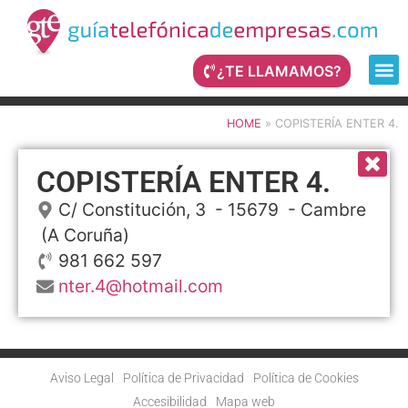
¿TE LLAMAMOS?
HOME
»
COPISTERÍA ENTER 4.
COPISTERÍA ENTER 4.
C/ Constitución, 3
- 15679 -
Cambre
(A Coruña)
981 662 597
nter.4@hotmail.com
Aviso Legal
Política de Privacidad
Política de Cookies
Accesibilidad
Mapa web