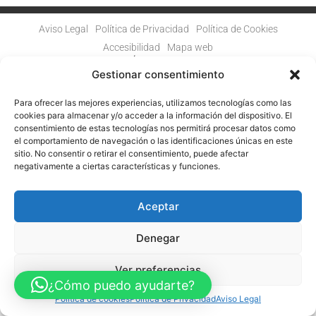
Aviso Legal
Política de Privacidad
Política de Cookies
Accesibilidad
Mapa web
FINANCIADO POR LA UNIÓN EUROPEA CON EL PROGRAMA KIT
DIGITAL POR LOS FONDOS NEXT GENERATION (EU) DEL
Gestionar consentimiento
MECANISMO DE RECUPERACIÓN Y RESILENCIA
Para ofrecer las mejores experiencias, utilizamos tecnologías como las
© Guia Telefónica de Empresas – Todos los derechos reservados.
cookies para almacenar y/o acceder a la información del dispositivo. El
consentimiento de estas tecnologías nos permitirá procesar datos como
el comportamiento de navegación o las identificaciones únicas en este
sitio. No consentir o retirar el consentimiento, puede afectar
negativamente a ciertas características y funciones.
Aceptar
Denegar
Ver preferencias
¿Cómo puedo ayudarte?
Política de cookies
Política de Privacidad
Aviso Legal