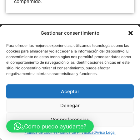
comprimido.
Gestionar consentimiento
Aviso Legal
Política de Privacidad
Política de Cookies
Accesibilidad
Mapa web
Para ofrecer las mejores experiencias, utilizamos tecnologías como las
FINANCIADO POR LA UNIÓN EUROPEA CON EL PROGRAMA KIT
cookies para almacenar y/o acceder a la información del dispositivo. El
DIGITAL POR LOS FONDOS NEXT GENERATION (EU) DEL
MECANISMO DE RECUPERACIÓN Y RESILENCIA
consentimiento de estas tecnologías nos permitirá procesar datos como
el comportamiento de navegación o las identificaciones únicas en este
sitio. No consentir o retirar el consentimiento, puede afectar
© Guia Telefónica de Empresas – Todos los derechos reservados.
negativamente a ciertas características y funciones.
Aceptar
Denegar
Ver preferencias
¿Cómo puedo ayudarte?
Política de cookies
Política de Privacidad
Aviso Legal