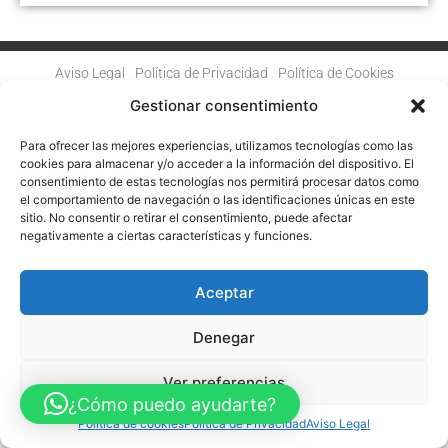
Aviso Legal
Política de Privacidad
Política de Cookies
Accesibilidad
Mapa web
Gestionar consentimiento
FINANCIADO POR LA UNIÓN EUROPEA CON EL PROGRAMA KIT
DIGITAL POR LOS FONDOS NEXT GENERATION (EU) DEL
MECANISMO DE RECUPERACIÓN Y RESILENCIA
Para ofrecer las mejores experiencias, utilizamos tecnologías como las
cookies para almacenar y/o acceder a la información del dispositivo. El
consentimiento de estas tecnologías nos permitirá procesar datos como
© Guia Telefónica de Empresas – Todos los derechos reservados.
el comportamiento de navegación o las identificaciones únicas en este
sitio. No consentir o retirar el consentimiento, puede afectar
negativamente a ciertas características y funciones.
Aceptar
Denegar
Ver preferencias
¿Cómo puedo ayudarte?
Política de cookies
Política de Privacidad
Aviso Legal