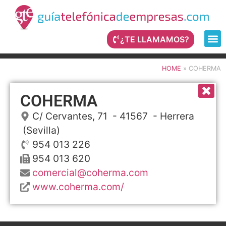
¿TE LLAMAMOS?
HOME
»
COHERMA
COHERMA
C/ Cervantes, 71
- 41567 -
Herrera
(Sevilla)
954 013 226
954 013 620
comercial@coherma.com
www.coherma.com/