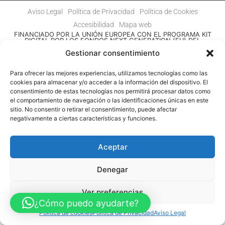
Aviso Legal
Política de Privacidad
Política de Cookies
Accesibilidad
Mapa web
FINANCIADO POR LA UNIÓN EUROPEA CON EL PROGRAMA KIT
DIGITAL POR LOS FONDOS NEXT GENERATION (EU) DEL
MECANISMO DE RECUPERACIÓN Y RESILENCIA
Gestionar consentimiento
© Guia Telefónica de Empresas – Todos los derechos reservados.
Para ofrecer las mejores experiencias, utilizamos tecnologías como las
cookies para almacenar y/o acceder a la información del dispositivo. El
consentimiento de estas tecnologías nos permitirá procesar datos como
el comportamiento de navegación o las identificaciones únicas en este
sitio. No consentir o retirar el consentimiento, puede afectar
negativamente a ciertas características y funciones.
Aceptar
Denegar
Ver preferencias
¿Cómo puedo ayudarte?
Política de cookies
Política de Privacidad
Aviso Legal