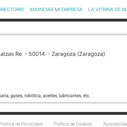
IRECTORIO
ANUNCIAR MI EMPRESA
LA VITRINA DE 
calzas Re
- 50014 -
Zaragoza
(Zaragoza)
a, gases, robótica, aceites, lubricantes, etc.
Política de Privacidad
Política de Cookies
Accesibilid