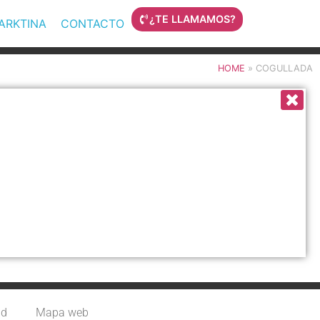
¿TE LLAMAMOS?
MARKTINA
CONTACTO
HOME
»
COGULLADA
ad
Mapa web