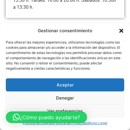
13:30 h. Tardes: 16:00 a 20:00 h. Sábados: 10:30h
a 13:30 h.
Gestionar consentimiento
Aviso Legal
Política de Privacidad
Política de Cookies
Para ofrecer las mejores experiencias, utilizamos tecnologías como las
Accesibilidad
Mapa web
cookies para almacenar y/o acceder a la información del dispositivo. El
FINANCIADO POR LA UNIÓN EUROPEA CON EL PROGRAMA KIT
consentimiento de estas tecnologías nos permitirá procesar datos como
DIGITAL POR LOS FONDOS NEXT GENERATION (EU) DEL
MECANISMO DE RECUPERACIÓN Y RESILENCIA
el comportamiento de navegación o las identificaciones únicas en este
sitio. No consentir o retirar el consentimiento, puede afectar
negativamente a ciertas características y funciones.
© Guia Telefónica de Empresas – Todos los derechos reservados.
Aceptar
Denegar
Ver preferencias
¿Cómo puedo ayudarte?
Política de cookies
Política de Privacidad
Aviso Legal