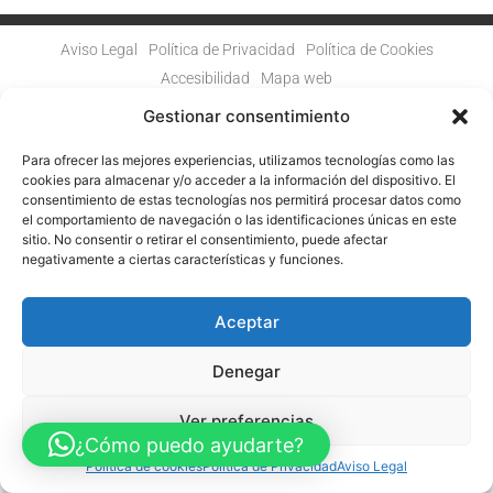
Aviso Legal
Política de Privacidad
Política de Cookies
Accesibilidad
Mapa web
FINANCIADO POR LA UNIÓN EUROPEA CON EL PROGRAMA KIT
DIGITAL POR LOS FONDOS NEXT GENERATION (EU) DEL
Gestionar consentimiento
MECANISMO DE RECUPERACIÓN Y RESILENCIA
Para ofrecer las mejores experiencias, utilizamos tecnologías como las
© Guia Telefónica de Empresas – Todos los derechos reservados.
cookies para almacenar y/o acceder a la información del dispositivo. El
consentimiento de estas tecnologías nos permitirá procesar datos como
el comportamiento de navegación o las identificaciones únicas en este
sitio. No consentir o retirar el consentimiento, puede afectar
negativamente a ciertas características y funciones.
Aceptar
Denegar
Ver preferencias
¿Cómo puedo ayudarte?
Política de cookies
Política de Privacidad
Aviso Legal