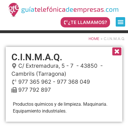
¿TE LLAMAMOS?
HOME
»
C.I.N.M.A.Q.
C.I.N.M.A.Q.
C/ Extremadura, 5 - 7
- 43850 -
Cambrils
(Tarragona)
977 365 962 - 977 368 049
977 792 897
Productos químicos y de limpieza. Maquinaria.
Equipamiento industriales.