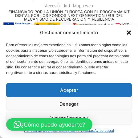
Accesibilidad
Mapa web
FINANCIADO POR LA UNIÓN EUROPEA CON EL PROGRAMA KIT
DIGITAL POR LOS FONDOS NEXT GENERATION (EU) DEL
MECANISMO DE RECUPERACIÓN Y RESILENCIA
Gestionar consentimiento
© Guia Telefónica de Empresas – Todos los derechos reservados.
Para ofrecer las mejores experiencias, utilizamos tecnologías como las
cookies para almacenar y/o acceder a la información del dispositivo. El
consentimiento de estas tecnologías nos permitirá procesar datos como
el comportamiento de navegación o las identificaciones únicas en este
sitio. No consentir o retirar el consentimiento, puede afectar
negativamente a ciertas características y funciones.
Aceptar
Denegar
Ver preferencias
¿Cómo puedo ayudarte?
Política de cookies
Política de Privacidad
Aviso Legal