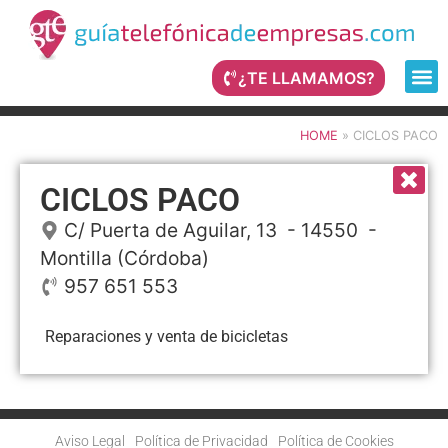
¿TE LLAMAMOS?
HOME
»
CICLOS PACO
CICLOS PACO
C/ Puerta de Aguilar, 13
- 14550 -
Montilla
(Córdoba)
957 651 553
Reparaciones y venta de bicicletas
Aviso Legal
Política de Privacidad
Política de Cookies