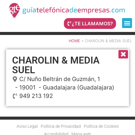
¿TE LLAMAMOS?
HOME
»
CHAROLIN & MEDIA SUEL
CHAROLIN & MEDIA
SUEL
C/ Nuño Beltrán de Guzmán, 1
- 19001 -
Guadalajara
(Guadalajara)
949 213 192
Aviso Legal
Política de Privacidad
Política de Cookies
Accesibilidad
Mapa web