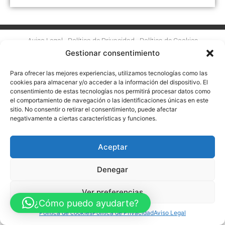
Aviso Legal
Política de Privacidad
Política de Cookies
Gestionar consentimiento
Accesibilidad
Mapa web
FINANCIADO POR LA UNIÓN EUROPEA CON EL PROGRAMA KIT
DIGITAL POR LOS FONDOS NEXT GENERATION (EU) DEL
Para ofrecer las mejores experiencias, utilizamos tecnologías como las
MECANISMO DE RECUPERACIÓN Y RESILENCIA
cookies para almacenar y/o acceder a la información del dispositivo. El
consentimiento de estas tecnologías nos permitirá procesar datos como
© Guia Telefónica de Empresas – Todos los derechos reservados.
el comportamiento de navegación o las identificaciones únicas en este
sitio. No consentir o retirar el consentimiento, puede afectar
negativamente a ciertas características y funciones.
Aceptar
Denegar
Ver preferencias
¿Cómo puedo ayudarte?
Política de cookies
Política de Privacidad
Aviso Legal