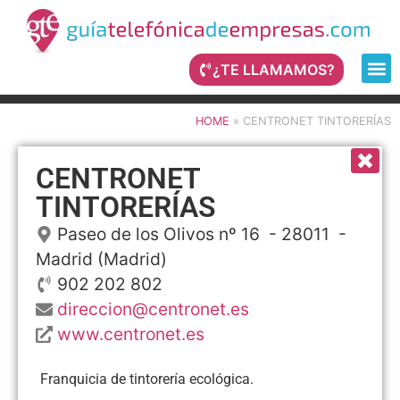
¿TE LLAMAMOS?
HOME
»
CENTRONET TINTORERÍAS
CENTRONET
TINTORERÍAS
Paseo de los Olivos nº 16
- 28011 -
Madrid
(Madrid)
902 202 802
direccion@centronet.es
www.centronet.es
Franquicia de tintorería ecológica.