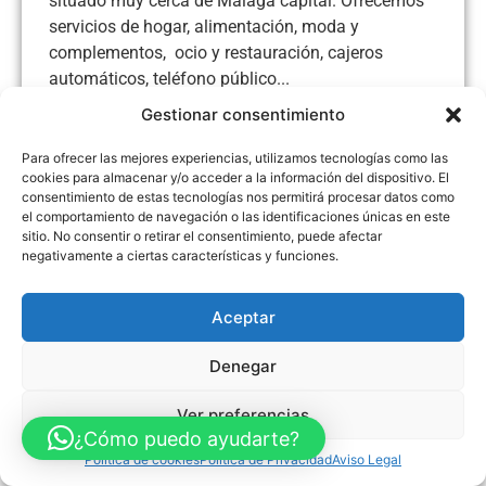
situado muy cerca de Málaga capital. Ofrecemos
servicios de hogar, alimentación, moda y
complementos, ocio y restauración, cajeros
automáticos, teléfono público...
Gestionar consentimiento
Para ofrecer las mejores experiencias, utilizamos tecnologías como las
cookies para almacenar y/o acceder a la información del dispositivo. El
Aviso Legal
Política de Privacidad
Política de Cookies
consentimiento de estas tecnologías nos permitirá procesar datos como
el comportamiento de navegación o las identificaciones únicas en este
Accesibilidad
Mapa web
sitio. No consentir o retirar el consentimiento, puede afectar
FINANCIADO POR LA UNIÓN EUROPEA CON EL PROGRAMA KIT
DIGITAL POR LOS FONDOS NEXT GENERATION (EU) DEL
negativamente a ciertas características y funciones.
MECANISMO DE RECUPERACIÓN Y RESILENCIA
Aceptar
© Guia Telefónica de Empresas – Todos los derechos reservados.
Denegar
Ver preferencias
¿Cómo puedo ayudarte?
Política de cookies
Política de Privacidad
Aviso Legal