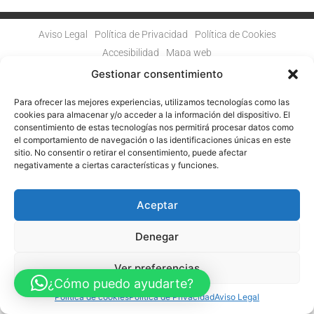
Aviso Legal
Política de Privacidad
Política de Cookies
Accesibilidad
Mapa web
FINANCIADO POR LA UNIÓN EUROPEA CON EL PROGRAMA KIT
Gestionar consentimiento
DIGITAL POR LOS FONDOS NEXT GENERATION (EU) DEL
MECANISMO DE RECUPERACIÓN Y RESILENCIA
Para ofrecer las mejores experiencias, utilizamos tecnologías como las
cookies para almacenar y/o acceder a la información del dispositivo. El
© Guia Telefónica de Empresas – Todos los derechos reservados.
consentimiento de estas tecnologías nos permitirá procesar datos como
el comportamiento de navegación o las identificaciones únicas en este
sitio. No consentir o retirar el consentimiento, puede afectar
negativamente a ciertas características y funciones.
Aceptar
Denegar
Ver preferencias
¿Cómo puedo ayudarte?
Política de cookies
Política de Privacidad
Aviso Legal