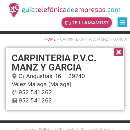
¿TE LLAMAMOS?
HOME
»
CARPINTERIA P.V.C. MANZ Y GARCIA
CARPINTERIA P.V.C.
MANZ Y GARCIA
C/ Angustias, 16
- 29740 -
Vélez Málaga
(Málaga)
952 541 262
952 541 262
Aviso Legal
Política de Privacidad
Política de Cookies