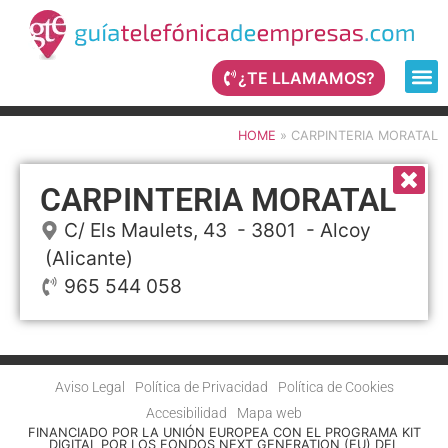
¿TE LLAMAMOS?
HOME
»
CARPINTERIA MORATAL
CARPINTERIA MORATAL
C/ Els Maulets, 43
- 3801 -
Alcoy
(Alicante)
965 544 058
Aviso Legal
Política de Privacidad
Política de Cookies
Accesibilidad
Mapa web
FINANCIADO POR LA UNIÓN EUROPEA CON EL PROGRAMA KIT
DIGITAL POR LOS FONDOS NEXT GENERATION (EU) DEL