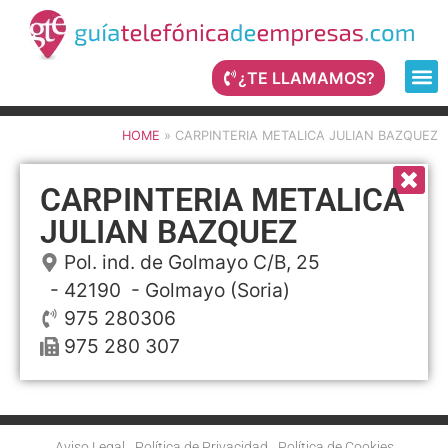
¿TE LLAMAMOS?
HOME
»
CARPINTERIA METALICA JULIAN BAZQUEZ
CARPINTERIA METALICA
JULIAN BAZQUEZ
Pol. ind. de Golmayo C/B, 25
- 42190 -
Golmayo
(Soria)
975 280306
975 280 307
Aviso Legal
Política de Privacidad
Política de Cookies