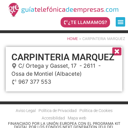
¿TE LLAMAMOS?
HOME
»
CARPINTERIA MARQUEZ
CARPINTERIA MARQUEZ
C/ Ortega y Gasset, 17
- 2611 -
Ossa de Montiel
(Albacete)
967 377 553
Aviso Legal
Política de Privacidad
Política de Cookies
Accesibilidad
Mapa web
FINANCIADO POR LA UNIÓN EUROPEA CON EL PROGRAMA KIT
DIGITAL POR LOS FONDOS NEXT GENERATION (EU) DEL