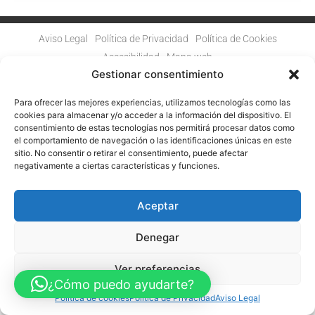
Aviso Legal
Política de Privacidad
Política de Cookies
Accesibilidad
Mapa web
FINANCIADO POR LA UNIÓN EUROPEA CON EL PROGRAMA KIT
Gestionar consentimiento
DIGITAL POR LOS FONDOS NEXT GENERATION (EU) DEL
MECANISMO DE RECUPERACIÓN Y RESILENCIA
Para ofrecer las mejores experiencias, utilizamos tecnologías como las
cookies para almacenar y/o acceder a la información del dispositivo. El
© Guia Telefónica de Empresas – Todos los derechos reservados.
consentimiento de estas tecnologías nos permitirá procesar datos como
el comportamiento de navegación o las identificaciones únicas en este
sitio. No consentir o retirar el consentimiento, puede afectar
negativamente a ciertas características y funciones.
Aceptar
Denegar
Ver preferencias
¿Cómo puedo ayudarte?
Política de cookies
Política de Privacidad
Aviso Legal