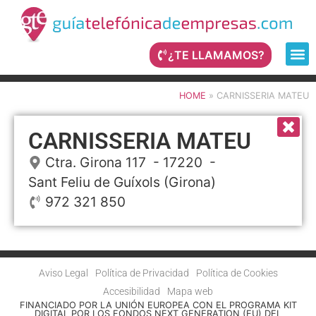
¿TE LLAMAMOS?
HOME
»
CARNISSERIA MATEU
CARNISSERIA MATEU
Ctra. Girona 117
- 17220 -
Sant Feliu de Guíxols
(Girona)
972 321 850
Aviso Legal
Política de Privacidad
Política de Cookies
Accesibilidad
Mapa web
FINANCIADO POR LA UNIÓN EUROPEA CON EL PROGRAMA KIT
DIGITAL POR LOS FONDOS NEXT GENERATION (EU) DEL