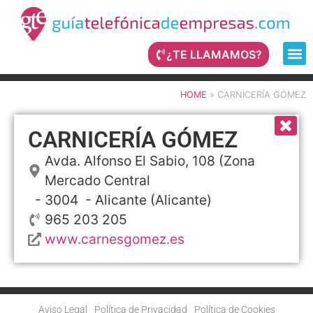
¿TE LLAMAMOS?
HOME
»
CARNICERÍA GÓMEZ
CARNICERÍA GÓMEZ
Avda. Alfonso El Sabio, 108 (Zona
Mercado Central
- 3004 -
Alicante
(Alicante)
965 203 205
www.carnesgomez.es
Aviso Legal
Política de Privacidad
Política de Cookies