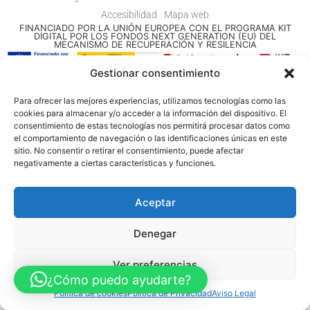
Accesibilidad
Mapa web
FINANCIADO POR LA UNIÓN EUROPEA CON EL PROGRAMA KIT
DIGITAL POR LOS FONDOS NEXT GENERATION (EU) DEL
MECANISMO DE RECUPERACIÓN Y RESILENCIA
Gestionar consentimiento
© Guia Telefónica de Empresas – Todos los derechos reservados.
Para ofrecer las mejores experiencias, utilizamos tecnologías como las
cookies para almacenar y/o acceder a la información del dispositivo. El
consentimiento de estas tecnologías nos permitirá procesar datos como
el comportamiento de navegación o las identificaciones únicas en este
sitio. No consentir o retirar el consentimiento, puede afectar
negativamente a ciertas características y funciones.
Aceptar
Denegar
Ver preferencias
¿Cómo puedo ayudarte?
Política de cookies
Política de Privacidad
Aviso Legal