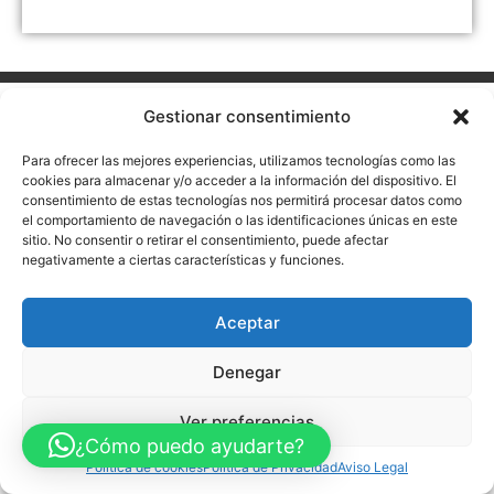
Aviso Legal
Política de Privacidad
Política de Cookies
Gestionar consentimiento
Accesibilidad
Mapa web
FINANCIADO POR LA UNIÓN EUROPEA CON EL PROGRAMA KIT
Para ofrecer las mejores experiencias, utilizamos tecnologías como las
DIGITAL POR LOS FONDOS NEXT GENERATION (EU) DEL
cookies para almacenar y/o acceder a la información del dispositivo. El
MECANISMO DE RECUPERACIÓN Y RESILENCIA
consentimiento de estas tecnologías nos permitirá procesar datos como
el comportamiento de navegación o las identificaciones únicas en este
© Guia Telefónica de Empresas – Todos los derechos reservados.
sitio. No consentir o retirar el consentimiento, puede afectar
negativamente a ciertas características y funciones.
Aceptar
Denegar
Ver preferencias
¿Cómo puedo ayudarte?
Política de cookies
Política de Privacidad
Aviso Legal