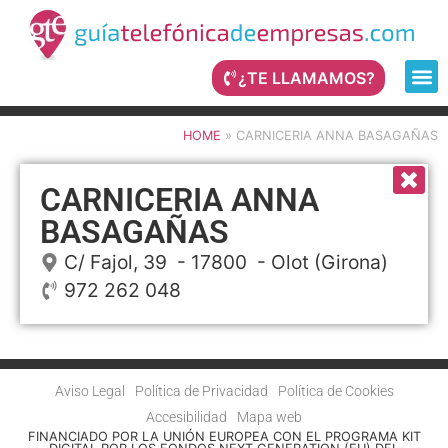
¿TE LLAMAMOS?
HOME
»
CARNICERIA ANNA BASAGAÑAS
CARNICERIA ANNA
BASAGAÑAS
C/ Fajol, 39
- 17800 -
Olot
(Girona)
972 262 048
Aviso Legal
Política de Privacidad
Política de Cookies
Accesibilidad
Mapa web
FINANCIADO POR LA UNIÓN EUROPEA CON EL PROGRAMA KIT