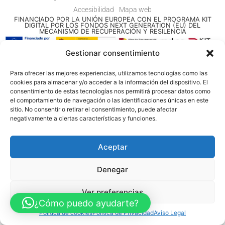
Accesibilidad
Mapa web
FINANCIADO POR LA UNIÓN EUROPEA CON EL PROGRAMA KIT
DIGITAL POR LOS FONDOS NEXT GENERATION (EU) DEL
MECANISMO DE RECUPERACIÓN Y RESILENCIA
Gestionar consentimiento
© Guia Telefónica de Empresas – Todos los derechos reservados.
Para ofrecer las mejores experiencias, utilizamos tecnologías como las
cookies para almacenar y/o acceder a la información del dispositivo. El
consentimiento de estas tecnologías nos permitirá procesar datos como
el comportamiento de navegación o las identificaciones únicas en este
sitio. No consentir o retirar el consentimiento, puede afectar
negativamente a ciertas características y funciones.
Aceptar
Denegar
Ver preferencias
¿Cómo puedo ayudarte?
Política de cookies
Política de Privacidad
Aviso Legal