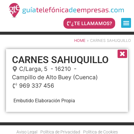
¿TE LLAMAMOS?
HOME
»
CARNES SAHUQUILLO
CARNES SAHUQUILLO
C/Larga, 5
- 16210 -
Campillo de Alto Buey
(Cuenca)
969 337 456
Embutido Elaboración Propia
Aviso Legal
Política de Privacidad
Política de Cookies