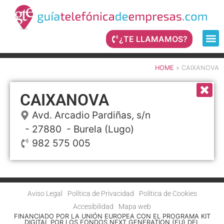
¿TE LLAMAMOS?
HOME
»
CAIXANOVA
CAIXANOVA
Avd. Arcadio Pardiñas, s/n
- 27880 -
Burela
(Lugo)
982 575 005
Aviso Legal
Política de Privacidad
Política de Cookies
Accesibilidad
Mapa web
FINANCIADO POR LA UNIÓN EUROPEA CON EL PROGRAMA KIT
DIGITAL POR LOS FONDOS NEXT GENERATION (EU) DEL