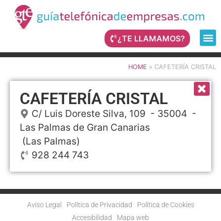
¿TE LLAMAMOS?
HOME
»
CAFETERÍA CRISTAL
CAFETERÍA CRISTAL
C/ Luis Doreste Silva, 109
- 35004 -
Las Palmas de Gran Canarias
(Las Palmas)
928 244 743
Aviso Legal
Política de Privacidad
Política de Cookies
Accesibilidad
Mapa web