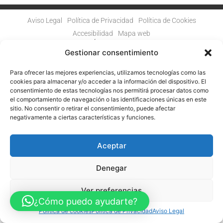
Aviso Legal
Política de Privacidad
Política de Cookies
Accesibilidad
Mapa web
FINANCIADO POR LA UNIÓN EUROPEA CON EL PROGRAMA KIT
DIGITAL POR LOS FONDOS NEXT GENERATION (EU) DEL
Gestionar consentimiento
MECANISMO DE RECUPERACIÓN Y RESILENCIA
Para ofrecer las mejores experiencias, utilizamos tecnologías como las
© Guia Telefónica de Empresas – Todos los derechos reservados.
cookies para almacenar y/o acceder a la información del dispositivo. El
consentimiento de estas tecnologías nos permitirá procesar datos como
el comportamiento de navegación o las identificaciones únicas en este
sitio. No consentir o retirar el consentimiento, puede afectar
negativamente a ciertas características y funciones.
Aceptar
Denegar
Ver preferencias
¿Cómo puedo ayudarte?
Política de cookies
Política de Privacidad
Aviso Legal